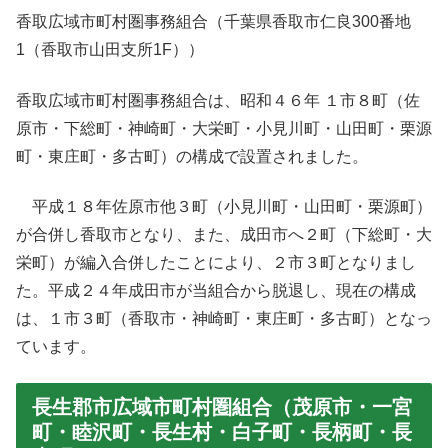
香取広域市町村圏事務組合（千葉県香取市仁良300番地
1（香取市山田支所1F））
香取広域市町村圏事務組合は、昭和４６年 １市８町（佐
原市・下総町・神崎町・大栄町・小見川町・山田町・栗源
町・東庄町・多古町）の構成で設置されました。
平成１８年佐原市他３町（小見川町・山田町・栗源町）
が合併し香取市となり、また、成田市へ２町（下総町・大
栄町）が編入合併したことにより、２市３町となりまし
た。平成２４年成田市が当組合から脱退し、現在の構成
は、１市３町（香取市・神崎町・東庄町・多古町）となっ
ています。
長生郡市広域市町村圏組合（茂原市・一宮
町・睦沢町・長生村・白子町・長柄町・長