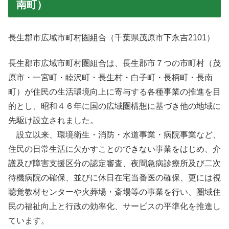
南町）
長生郡市広域市町村圏組合（千葉県茂原市下永吉2101）
長生郡市広域市町村圏組合は、長生郡市７つの市町村（茂
原市・一宮町・睦沢町・長生村・白子町・長柄町・長南
町）が住民の生活環境向上に寄与する各種事業の推進を目
的とし、昭和４６年に国の広域圏構想に基づき他の地域に
先駆け設立されました。
設立以来、環境衛生・消防・水道事業・病院事業など、
住民の日常生活に欠かすことのできない事業をはじめ、介
護及び障害支援区分の認定審査、夜間急病診療所及び二次
待機病院の確保、並びに休日在宅当番医の確保、更には視
聴覚教材センターや火葬場・斎場等の事業を行い、圏域住
民の福祉向上と行政の効率化、サービスの平準化を推進し
ています。