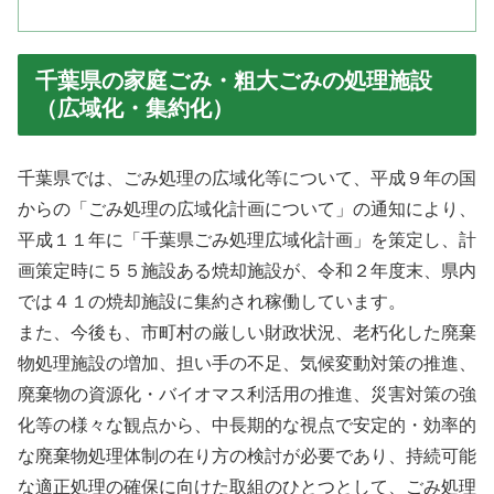
千葉県の家庭ごみ・粗大ごみの処理施設
（広域化・集約化）
千葉県では、ごみ処理の広域化等について、平成９年の国
からの「ごみ処理の広域化計画について」の通知により、
平成１１年に「千葉県ごみ処理広域化計画」を策定し、計
画策定時に５５施設ある焼却施設が、令和２年度末、県内
では４１の焼却施設に集約され稼働しています。
また、今後も、市町村の厳しい財政状況、老朽化した廃棄
物処理施設の増加、担い手の不足、気候変動対策の推進、
廃棄物の資源化・バイオマス利活用の推進、災害対策の強
化等の様々な観点から、中長期的な視点で安定的・効率的
な廃棄物処理体制の在り方の検討が必要であり、持続可能
な適正処理の確保に向けた取組のひとつとして、ごみ処理