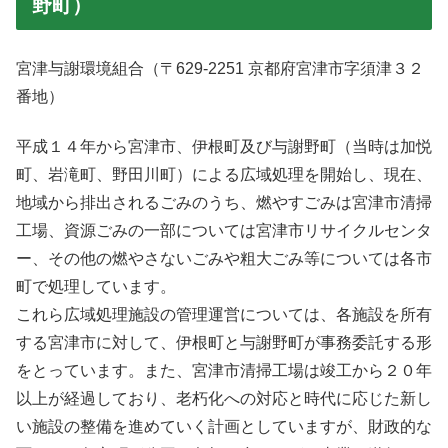
野町）
宮津与謝環境組合（〒629-2251 京都府宮津市字須津３２
番地）
平成１４年から宮津市、伊根町及び与謝野町（当時は加悦
町、岩滝町、野田川町）による広域処理を開始し、現在、
地域から排出されるごみのうち、燃やすごみは宮津市清掃
工場、資源ごみの一部については宮津市リサイクルセンタ
ー、その他の燃やさないごみや粗大ごみ等については各市
町で処理しています。
これら広域処理施設の管理運営については、各施設を所有
する宮津市に対して、伊根町と与謝野町が事務委託する形
をとっています。また、宮津市清掃工場は竣工から２０年
以上が経過しており、老朽化への対応と時代に応じた新し
い施設の整備を進めていく計画としていますが、財政的な