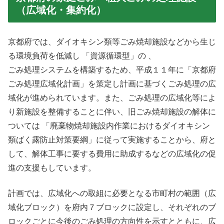
（広域化・集約化）
京都府では、ダイオキシン類等ごみ焼却施設などから生じ
る環境負荷を低減し 「資源循環型」の 、
ごみ処理システムを構築するため、平成１１年に「京都府
ごみ処理広域化計画」を策定し計画に基づくごみ処理の広
域化が進められています。また、ごみ処理の広域化等によ
り新施設を整備することに伴い、旧ごみ焼却施設の解体に
ついては 「廃棄物焼却施設内作業におけるダイオキシン
類ばく露防止対策要綱」に従って実施することから、府と
して、解体工事に要する費用に助成するなどの広域化の促
進の支援もしています。
計画では、広域化への取組に必要となる市町村の範囲（広
域化ブロック）を府内７ブロックに設定し、それぞれのブ
ロックごとに今後のごみ処理の方向性を示すとともに、広