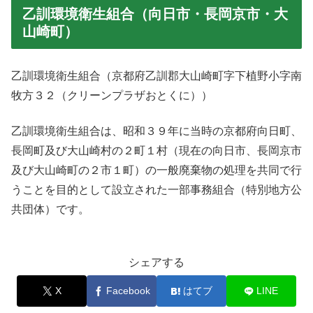
乙訓環境衛生組合（向日市・長岡京市・大
山崎町）
乙訓環境衛生組合（京都府乙訓郡大山崎町字下植野小字南
牧方３２（クリーンプラザおとくに））
乙訓環境衛生組合は、昭和３９年に当時の京都府向日町、
長岡町及び大山崎村の２町１村（現在の向日市、長岡京市
及び大山崎町の２市１町）の一般廃棄物の処理を共同で行
うことを目的として設立された一部事務組合（特別地方公
共団体）です。
シェアする
X
Facebook
はてブ
LINE