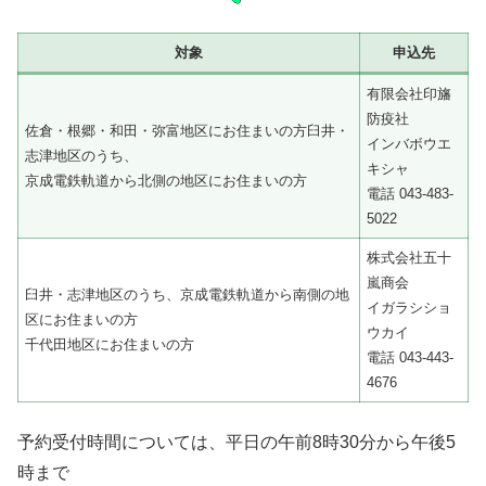
対象
申込先
有限会社印旛
防疫社
佐倉・根郷・和田・弥富地区にお住まいの方臼井・
インバボウエ
志津地区のうち、
キシャ
京成電鉄軌道から北側の地区にお住まいの方
電話 043-483-
5022
株式会社五十
嵐商会
臼井・志津地区のうち、京成電鉄軌道から南側の地
イガラシショ
区にお住まいの方
ウカイ
千代田地区にお住まいの方
電話 043-443-
4676
予約受付時間については、平日の午前8時30分から午後5
時まで