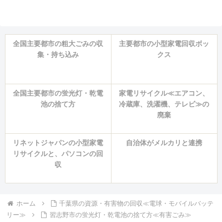
全国主要都市の粗大ごみの収
主要都市の小型家電回収ボッ
集・持ち込み
クス
全国主要都市の蛍光灯・乾電
家電リサイクル≪エアコン、
池の捨て方
冷蔵庫、洗濯機、テレビ≫の
廃棄
リネットジャパンの小型家電
自治体がメルカリと連携
リサイクルと、パソコンの回
収
ホーム
千葉県の資源・有害物の回収≪電球・モバイルバッテ
リー≫
習志野市の蛍光灯・乾電池の捨て方≪有害ごみ≫