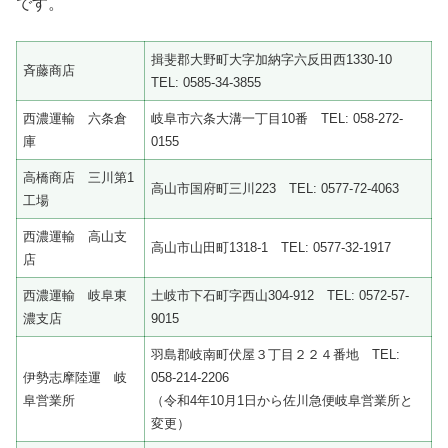
です。
揖斐郡大野町大字加納字六反田西1330-10
斉藤商店
TEL: 0585-34-3855
西濃運輸 六条倉
岐阜市六条大溝一丁目10番 TEL: 058-272-
庫
0155
高橋商店 三川第1
高山市国府町三川223 TEL: 0577-72-4063
工場
西濃運輸 高山支
高山市山田町1318-1 TEL: 0577-32-1917
店
西濃運輸 岐阜東
土岐市下石町字西山304-912 TEL: 0572-57-
濃支店
9015
羽島郡岐南町伏屋３丁目２２４番地 TEL:
伊勢志摩陸運 岐
058-214-2206
阜営業所
（令和4年10月1日から佐川急便岐阜営業所と
変更）