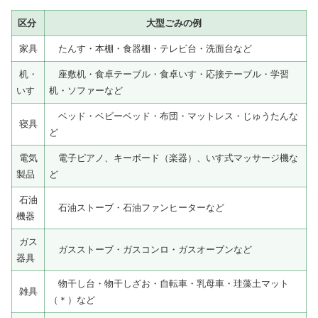
区分
大型ごみの例
家具
たんす・本棚・食器棚・テレビ台・洗面台など
机・
座敷机・食卓テーブル・食卓いす・応接テーブル・学習
いす
机・ソファーなど
ベッド・ベビーベッド・布団・マットレス・じゅうたんな
寝具
ど
電気
電子ピアノ、キーボード（楽器）、いす式マッサージ機な
製品
ど
石油
石油ストーブ・石油ファンヒーターなど
機器
ガス
ガスストーブ・ガスコンロ・ガスオーブンなど
器具
物干し台・物干しざお・自転車・乳母車・珪藻土マット
雑具
（＊）など