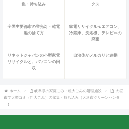
集・持ち込み
クス
全国主要都市の蛍光灯・乾電
家電リサイクル≪エアコン、
池の捨て方
冷蔵庫、洗濯機、テレビ≫の
廃棄
リネットジャパンの小型家電
自治体がメルカリと連携
リサイクルと、パソコンの回
収
ホーム
岐阜県の家庭ごみ・粗大ごみの処理施設
大垣
市で大型ゴミ（粗大ごみ）の収集・持ち込み（大垣市クリーンセンタ
ー）