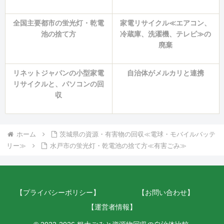
全国主要都市の蛍光灯・乾電
家電リサイクル≪エアコン、
池の捨て方
冷蔵庫、洗濯機、テレビ≫の
廃棄
リネットジャパンの小型家電
自治体がメルカリと連携
リサイクルと、パソコンの回
収
ホーム
茨城県の資源・有害物の回収≪電球・モバイルバッテ
リー≫
水戸市の蛍光灯・乾電池の捨て方≪有害ごみ≫
【プライバシーポリシー】
【お問い合わせ】
【運営者情報】