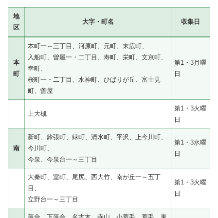
地
大字・町名
収集日
区
本町一～三丁目、河原町、元町、末広町、
入船町、曽屋一・二丁目、寿町、栄町、文京町、
本
第1・3月曜
幸町、
町
日
桜町一・二丁目、水神町、ひばりが丘、富士見
町、曽屋
第1・3火曜
上大槻
日
新町、鈴張町、緑町、清水町、平沢、上今川町、
第1・3水曜
南
今川町、
日
今泉、今泉台一～三丁目
大秦町、室町、尾尻、西大竹、南が丘一～五丁
第1・3火曜
目、
日
立野台一～三丁目
落合、下落合、名古木、寺山、小蓑毛、蓑毛、東