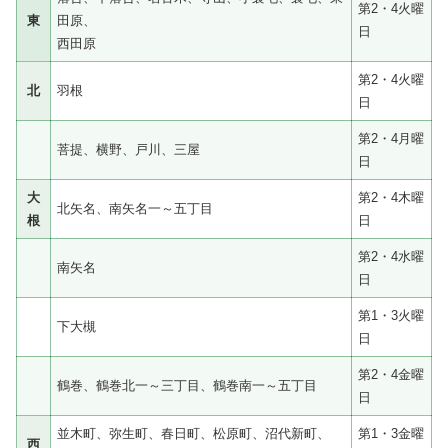
第2・4火曜
東
田原、
日
西田原
第2・4火曜
北
羽根
日
第2・4月曜
菩提、横野、戸川、三屋
日
大
第2・4木曜
北矢名、南矢名一～五丁目
根
日
第2・4水曜
南矢名
日
第1・3火曜
下大槻
日
第2・4金曜
鶴巻、鶴巻北一～三丁目、鶴巻南一～五丁目
日
並木町、弥生町、春日町、松原町、沼代新町、
第1・3金曜
西