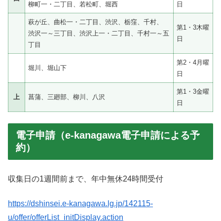
柳町一・二丁目、若松町、堀西
日
萩が丘、曲松一・二丁目、渋沢、栃窪、千村、
第1・3木曜
渋沢一～三丁目、渋沢上一・二丁目、千村一～五
日
丁目
第2・4月曜
堀川、堀山下
日
第1・3金曜
上
菖蒲、三廻部、柳川、八沢
日
電子申請（e-kanagawa電子申請による予
約）
収集日の1週間前まで、年中無休24時間受付
https://dshinsei.e-kanagawa.lg.jp/142115-
u/offer/offerList_initDisplay.action