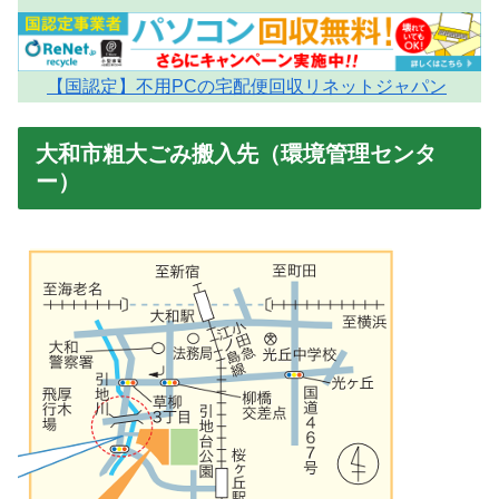
【国認定】不用PCの宅配便回収リネットジャパン
大和市粗大ごみ搬入先（環境管理センタ
ー）