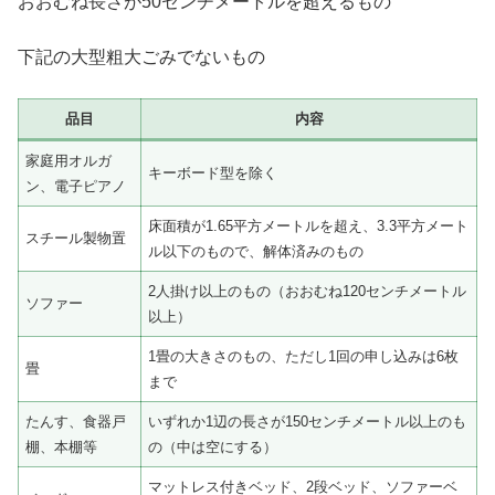
おおむね長さが50センチメートルを超えるもの
下記の大型粗大ごみでないもの
品目
内容
家庭用オルガ
キーボード型を除く
ン、電子ピアノ
床面積が1.65平方メートルを超え、3.3平方メート
スチール製物置
ル以下のもので、解体済みのもの
2人掛け以上のもの（おおむね120センチメートル
ソファー
以上）
1畳の大きさのもの、ただし1回の申し込みは6枚
畳
まで
たんす、食器戸
いずれか1辺の長さが150センチメートル以上のも
棚、本棚等
の（中は空にする）
マットレス付きベッド、2段ベッド、ソファーベ