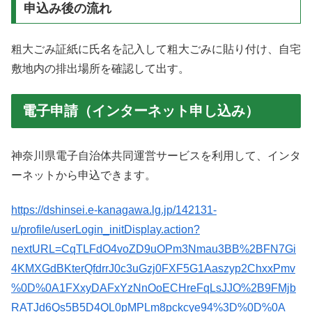
申込み後の流れ
粗大ごみ証紙に氏名を記入して粗大ごみに貼り付け、自宅
敷地内の排出場所を確認して出す。
電子申請（インターネット申し込み）
神奈川県電子自治体共同運営サービスを利用して、インタ
ーネットから申込できます。
https://dshinsei.e-kanagawa.lg.jp/142131-
u/profile/userLogin_initDisplay.action?
nextURL=CqTLFdO4voZD9uOPm3Nmau3BB%2BFN7Gi
4KMXGdBKterQfdrrJ0c3uGzj0FXF5G1Aaszyp2ChxxPmv
%0D%0A1FXxyDAFxYzNnOoECHreFqLsJJO%2B9FMjb
RATJd6Qs5B5D4QL0pMPLm8pckcye94%3D%0D%0A