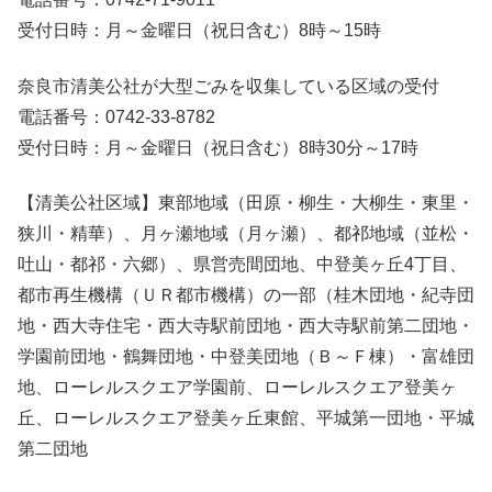
受付日時：月～金曜日（祝日含む）8時～15時
奈良市清美公社が大型ごみを収集している区域の受付
電話番号：0742-33-8782
受付日時：月～金曜日（祝日含む）8時30分～17時
【清美公社区域】東部地域（田原・柳生・大柳生・東里・
狭川・精華）、月ヶ瀬地域（月ヶ瀬）、都祁地域（並松・
吐山・都祁・六郷）、県営売間団地、中登美ヶ丘4丁目、
都市再生機構（ＵＲ都市機構）の一部（桂木団地・紀寺団
地・西大寺住宅・西大寺駅前団地・西大寺駅前第二団地・
学園前団地・鶴舞団地・中登美団地（Ｂ～Ｆ棟）・富雄団
地、ローレルスクエア学園前、ローレルスクエア登美ヶ
丘、ローレルスクエア登美ヶ丘東館、平城第一団地・平城
第二団地