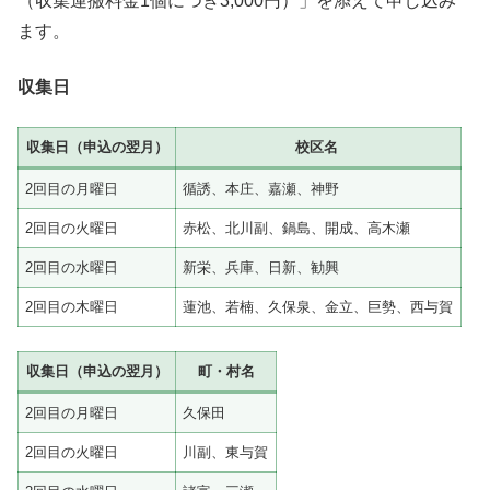
（収集運搬料金1個につき3,000円）」を添えて申し込み
ます。
収集日
収集日（申込の翌月）
校区名
2回目の月曜日
循誘、本庄、嘉瀬、神野
2回目の火曜日
赤松、北川副、鍋島、開成、高木瀬
2回目の水曜日
新栄、兵庫、日新、勧興
2回目の木曜日
蓮池、若楠、久保泉、金立、巨勢、西与賀
収集日（申込の翌月）
町・村名
2回目の月曜日
久保田
2回目の火曜日
川副、東与賀