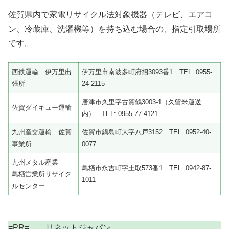
佐賀県内で家電リサイクル法対象機器（テレビ、エアコ
ン、冷蔵庫、洗濯機等）を持ち込む場合の、指定引取場所
です。
西鉄運輸 伊万里出
伊万里市南波多町府招3093番1 TEL: 0955-
張所
24-2115
唐津市久里字古賀鶴3003-1（久留米運送
佐賀ダイキュー運輸
内） TEL: 0955-77-4121
九州産交運輸 佐賀
佐賀市鍋島町大字八戸3152 TEL: 0952-40-
事業所
0077
九州メタル産業
鳥栖市永吉町字土取573番1 TEL: 0942-87-
鳥栖営業所リサイク
1011
ルセンター
=PR= リネットジャパン