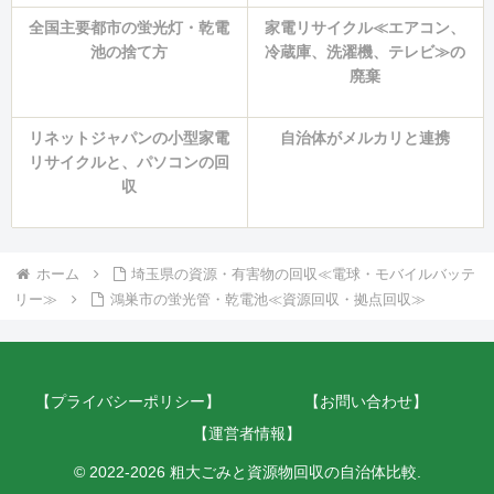
全国主要都市の蛍光灯・乾電
家電リサイクル≪エアコン、
池の捨て方
冷蔵庫、洗濯機、テレビ≫の
廃棄
リネットジャパンの小型家電
自治体がメルカリと連携
リサイクルと、パソコンの回
収
ホーム
埼玉県の資源・有害物の回収≪電球・モバイルバッテ
リー≫
鴻巣市の蛍光管・乾電池≪資源回収・拠点回収≫
【プライバシーポリシー】
【お問い合わせ】
【運営者情報】
© 2022-2026 粗大ごみと資源物回収の自治体比較.