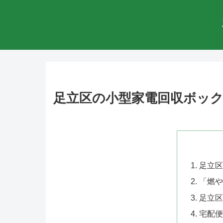
足立区の小型家電回収ボッ
足立区
「燃や
足立区
宅配便