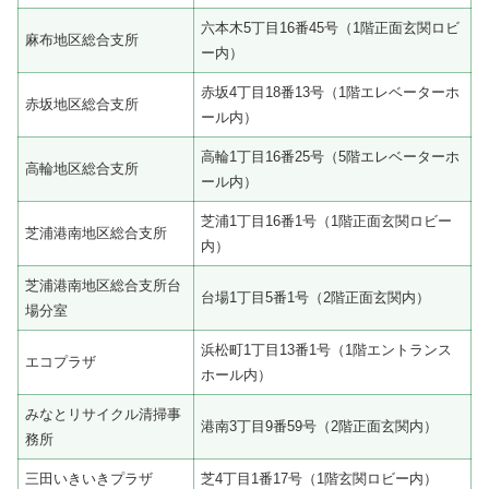
六本木5丁目16番45号（1階正面玄関ロビ
麻布地区総合支所
ー内）
赤坂4丁目18番13号（1階エレベーターホ
赤坂地区総合支所
ール内）
高輪1丁目16番25号（5階エレベーターホ
高輪地区総合支所
ール内）
芝浦1丁目16番1号（1階正面玄関ロビー
芝浦港南地区総合支所
内）
芝浦港南地区総合支所台
台場1丁目5番1号（2階正面玄関内）
場分室
浜松町1丁目13番1号（1階エントランス
エコプラザ
ホール内）
みなとリサイクル清掃事
港南3丁目9番59号（2階正面玄関内）
務所
三田いきいきプラザ
芝4丁目1番17号（1階玄関ロビー内）