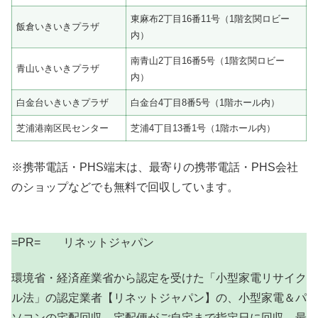
東麻布2丁目16番11号（1階玄関ロビー
飯倉いきいきプラザ
内）
南青山2丁目16番5号（1階玄関ロビー
青山いきいきプラザ
内）
白金台いきいきプラザ
白金台4丁目8番5号（1階ホール内）
芝浦港南区民センター
芝浦4丁目13番1号（1階ホール内）
※携帯電話・PHS端末は、最寄りの携帯電話・PHS会社
のショップなどでも無料で回収しています。
=PR= リネットジャパン
環境省・経済産業省から認定を受けた「小型家電リサイク
ル法」の認定業者【リネットジャパン】の、小型家電＆パ
ソコンの宅配回収。宅配便がご自宅まで指定日に回収。最