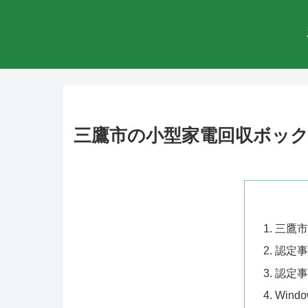
三鷹市の小型家電回収ボッ
三鷹市
認定事
認定事
Win