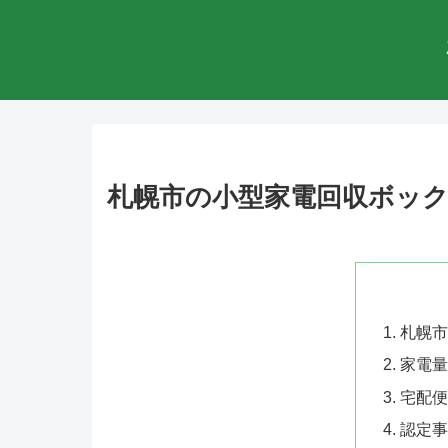
札幌市の小型家電回収ボッ
札幌市
家電量
宅配便
認定事