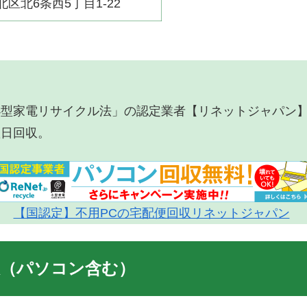
北区北6条西5丁目1-22
小型家電リサイクル法」の認定業者【リネットジャパン
翌日回収。
【国認定】不用PCの宅配便回収リネットジャパン
収（パソコン含む）