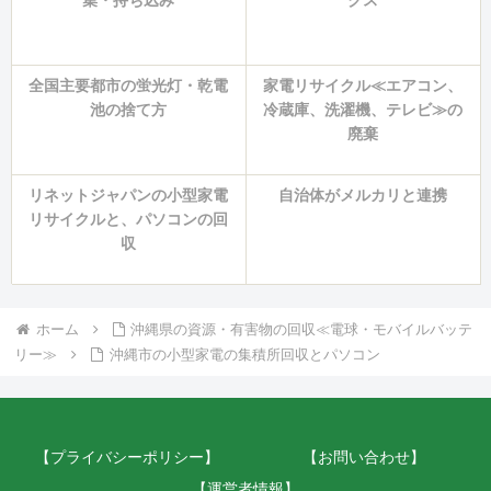
集・持ち込み
クス
全国主要都市の蛍光灯・乾電
家電リサイクル≪エアコン、
池の捨て方
冷蔵庫、洗濯機、テレビ≫の
廃棄
リネットジャパンの小型家電
自治体がメルカリと連携
リサイクルと、パソコンの回
収
ホーム
沖縄県の資源・有害物の回収≪電球・モバイルバッテ
リー≫
沖縄市の小型家電の集積所回収とパソコン
【プライバシーポリシー】
【お問い合わせ】
【運営者情報】