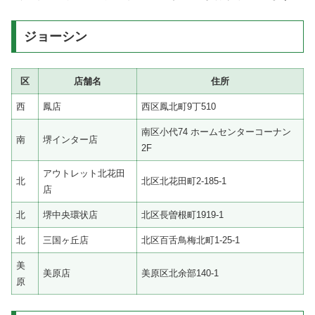
ジョーシン
区
店舗名
住所
西
鳳店
西区鳳北町9丁510
南区小代74 ホームセンターコーナン
南
堺インター店
2F
アウトレット北花田
北
北区北花田町2-185-1
店
北
堺中央環状店
北区長曽根町1919-1
北
三国ヶ丘店
北区百舌鳥梅北町1-25-1
美
美原店
美原区北余部140-1
原