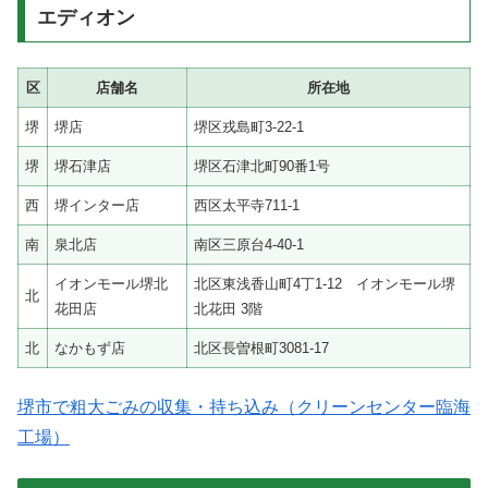
エディオン
区
店舗名
所在地
堺
堺店
堺区戎島町3-22-1
堺
堺石津店
堺区石津北町90番1号
西
堺インター店
西区太平寺711-1
南
泉北店
南区三原台4-40-1
イオンモール堺北
北区東浅香山町4丁1-12 イオンモール堺
北
花田店
北花田 3階
北
なかもず店
北区長曽根町3081-17
堺市で粗大ごみの収集・持ち込み（クリーンセンター臨海
工場）